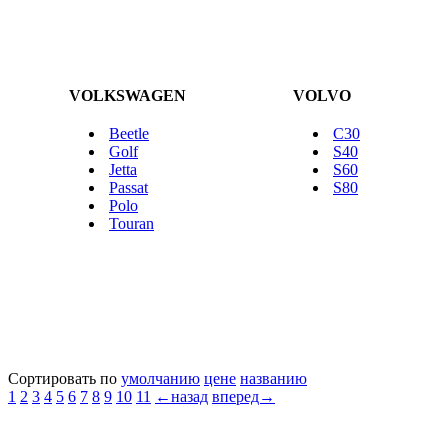
VOLKSWAGEN
VOLVO
Beetle
C30
Golf
S40
Jetta
S60
Passat
S80
Polo
Touran
Сортировать по
умолчанию
цене
названию
1
2
3
4
5
6
7
8
9
10
11
←назад
вперед→