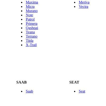
Maxima
Meriva
Micra
Vectra
Murano
Note
Patrol
Primera
Qashqai
Teana
Terrano
Tiida
X-Trail
SAAB
SEAT
Saab
Seat