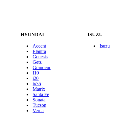
HYUNDAI
ISUZU
Accent
Isuzu
Elantra
Genesis
Getz
Grandeur
I10
i20
ix35
Matrix
Santa Fe
Sonata
Tucson
Verna