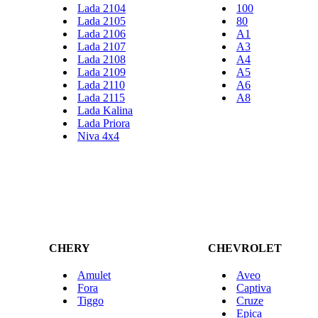
Lada 2104
100
Lada 2105
80
Lada 2106
A1
Lada 2107
A3
Lada 2108
A4
Lada 2109
A5
Lada 2110
A6
Lada 2115
A8
Lada Kalina
Lada Priora
Niva 4x4
CHERY
CHEVROLET
Amulet
Aveo
Fora
Captiva
Tiggo
Cruze
Epica