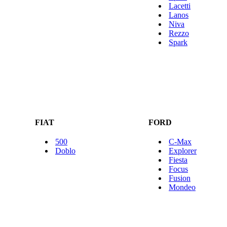
Lacetti
Lanos
Niva
Rezzo
Spark
FIAT
FORD
500
C-Max
Doblo
Explorer
Fiesta
Focus
Fusion
Mondeo