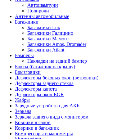
Автошампуни
Полироли
Антенны автомобильные
Багажники
Багажники Lux
Багажники Галицино
Багажники Мамонт
Багажники Amos, Dromader
Багажники Atlant
Бамперы
Накладки на задний бампер
Боксы (багажник на крышу)
Брызговики
Дефлекторы боковых окон (ветровики)
Дефлекторы заднего стекла
Дефлекторы капота
Дефлекторы окон EGR
Жабры
Зарядные устройства для АКБ
Зеркала
Зеркала заднего вида с монитором
Коврики в салон
Коврики в багажник
Компрессоры и манометры