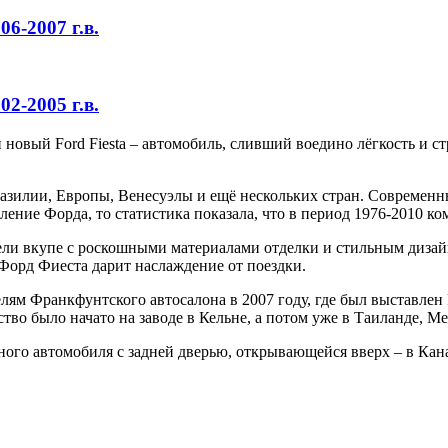
06-2007 г.в.
02-2005 г.в.
 новый Ford Fiesta – автомобиль, сливший воедино лёгкость и 
азилии, Европы, Венесуэлы и ещё нескольких стран. Современн
оление Форда, то статистика показала, что в период 1976-2010 к
ели вкупе с роскошными материалами отделки и стильным дизай
Форд Фиеста дарит наслаждение от поездки.
лям Франкфунтского автосалона в 2007 году, где был выставлен 
во было начато на заводе в Кельне, а потом уже в Таиланде, Ме
верного автомобиля с задней дверью, открывающейся вверх – в К