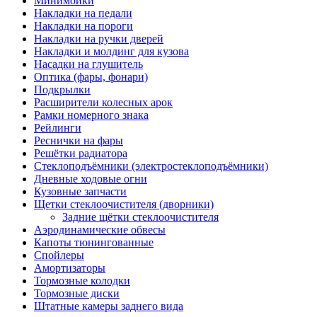
Минимойки
Накладки на педали
Накладки на пороги
Накладки на ручки дверей
Накладки и молдинг для кузова
Насадки на глушитель
Оптика (фары, фонари)
Подкрылки
Расширители колесных арок
Рамки номерного знака
Рейлинги
Реснички на фары
Решётки радиатора
Стеклоподъёмники (электростеклоподъёмники)
Дневные ходовые огни
Кузовные запчасти
Щетки стеклоочистителя (дворники)
Задние щётки стеклоочистителя
Аэродинамические обвесы
Капоты тюнингованные
Спойлеры
Амортизаторы
Тормозные колодки
Тормозные диски
Штатные камеры заднего вида