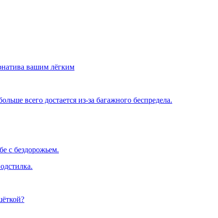
рнатива вашим лёгким
льше всего достается из-за багажного беспредела.
е с бездорожьем.
одстилка.
шёткой?