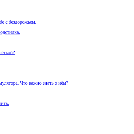
е с бездорожьем.
одстилка.
шёткой?
улятора. Что важно знать о нём?
пить.