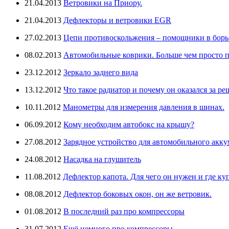
21.04.2013
Ветровики на Приору.
21.04.2013
Дефлекторы и ветровики EGR
27.02.2013
Цепи противоскольжения – помощники в борьб
08.02.2013
Автомобильные коврики. Больше чем просто п
23.12.2012
Зеркало заднего вида
13.12.2012
Что такое радиатор и почему он оказался за ре
10.11.2012
Манометры для измерения давления в шинах.
06.09.2012
Кому необходим автобокс на крышу?
27.08.2012
Зарядное устройство для автомобильного аккум
24.08.2012
Насадка на глушитель
11.08.2012
Дефлектор капота. Для чего он нужен и где ку
08.08.2012
Дефлектор боковых окон, он же ветровик.
01.08.2012
В последний раз про компрессоры
31.07.2012
Ещё немного про компрессоры