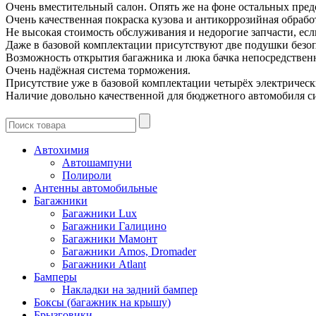
Очень вместительный салон. Опять же на фоне остальных предс
Очень качественная покраска кузова и антикоррозийная обрабо
Не высокая стоимость обслуживания и недорогие запчасти, ес
Даже в базовой комплектации присутствуют две подушки безоп
Возможность открытия багажника и люка бачка непосредственн
Очень надёжная система торможения.
Присутствие уже в базовой комплектации четырёх электричес
Наличие довольно качественной для бюджетного автомобиля 
Автохимия
Автошампуни
Полироли
Антенны автомобильные
Багажники
Багажники Lux
Багажники Галицино
Багажники Мамонт
Багажники Amos, Dromader
Багажники Atlant
Бамперы
Накладки на задний бампер
Боксы (багажник на крышу)
Брызговики