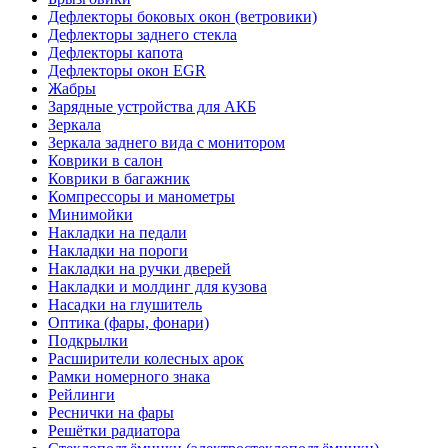
Дефлекторы боковых окон (ветровики)
Дефлекторы заднего стекла
Дефлекторы капота
Дефлекторы окон EGR
Жабры
Зарядные устройства для АКБ
Зеркала
Зеркала заднего вида с монитором
Коврики в салон
Коврики в багажник
Компрессоры и манометры
Минимойки
Накладки на педали
Накладки на пороги
Накладки на ручки дверей
Накладки и молдинг для кузова
Насадки на глушитель
Оптика (фары, фонари)
Подкрылки
Расширители колесных арок
Рамки номерного знака
Рейлинги
Реснички на фары
Решётки радиатора