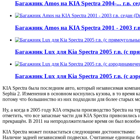
Багажник Amos на KIA Spectra 2004-... г.в. се
Багажник Amos на KIA Spectra 2001 - 2003 г.в
Багажник Lux для Kia Spectra 2005 г.в. (с п
Багажник Lux для Kia Spectra 2005 г.в. (с а
KIA Spectra была последним авто, который независимая компан
Sephia 2. Изменения в основном коснулись кузова, в то время 
потому что большинство из них подходили для более старых мо
Ну, а когда в 2005 году KIA открыла производство Spectra на 
отметить, что все запасные части для KIA Spectra привозились
прекращён. В 2011 на непродолжительное время он был возобно
KIA Spectra может похвастаться следующими достоинствами:
Наличие задней независимой подвески. Считанные единицы бю