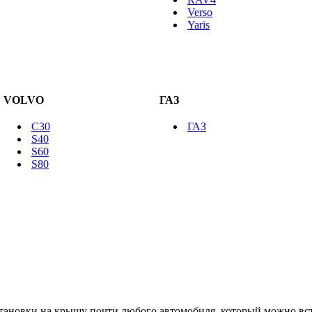
Verso
Yaris
VOLVO
ГАЗ
C30
ГАЗ
S40
S60
S80
тановки на крышу почти любого автомобиля, который можно встр