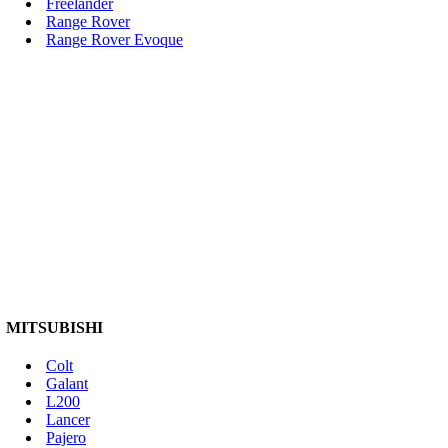
Freelander
Range Rover
Range Rover Evoque
MITSUBISHI
Colt
Galant
L200
Lancer
Pajero