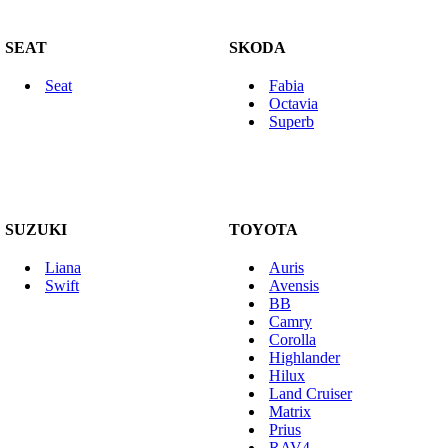
SEAT
SKODA
Seat
Fabia
Octavia
Superb
SUZUKI
TOYOTA
Liana
Auris
Swift
Avensis
BB
Camry
Corolla
Highlander
Hilux
Land Cruiser
Matrix
Prius
RAV4