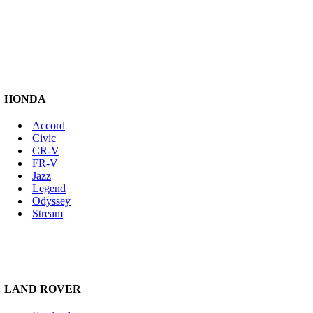
HONDA
Accord
Civic
CR-V
FR-V
Jazz
Legend
Odyssey
Stream
LAND ROVER