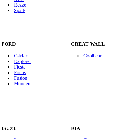
Rezzo
Spark
FORD
GREAT WALL
C-Max
Coolbear
Explorer
Fiesta
Focus
Fusion
Mondeo
ISUZU
KIA