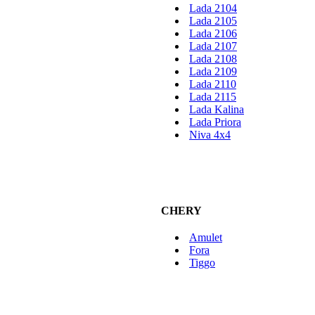
Lada 2104
Lada 2105
Lada 2106
Lada 2107
Lada 2108
Lada 2109
Lada 2110
Lada 2115
Lada Kalina
Lada Priora
Niva 4x4
CHERY
Amulet
Fora
Tiggo