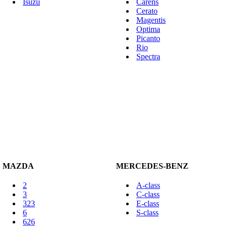
Isuzu
Carens
Cerato
Magentis
Optima
Picanto
Rio
Spectra
MAZDA
MERCEDES-BENZ
2
A-class
3
C-class
323
E-class
6
S-class
626