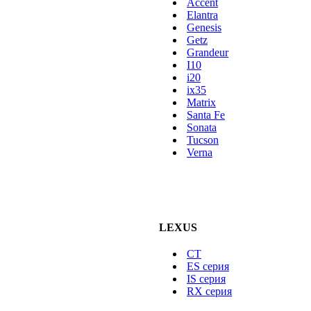
Accent
Elantra
Genesis
Getz
Grandeur
I10
i20
ix35
Matrix
Santa Fe
Sonata
Tucson
Verna
LEXUS
CT
ES серия
IS серия
RX серия