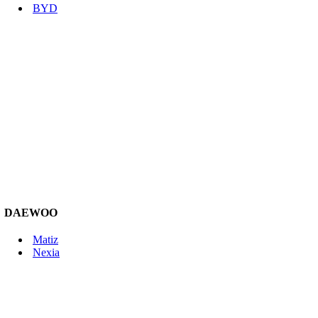
BYD
DAEWOO
Matiz
Nexia