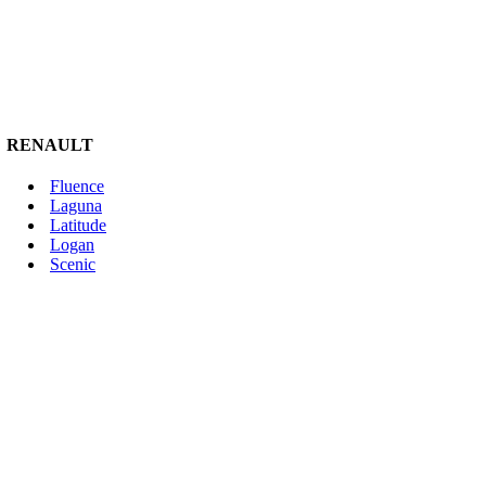
RENAULT
Fluence
Laguna
Latitude
Logan
Scenic