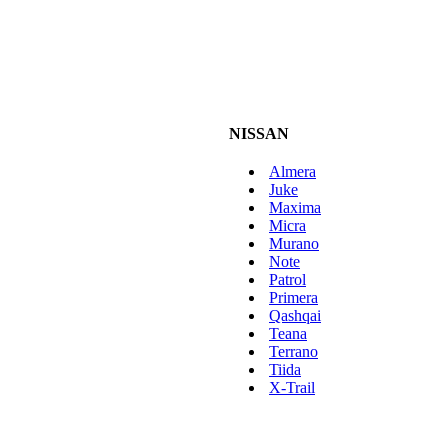
NISSAN
Almera
Juke
Maxima
Micra
Murano
Note
Patrol
Primera
Qashqai
Teana
Terrano
Tiida
X-Trail