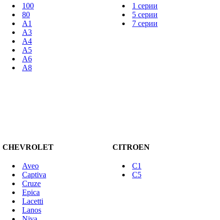
100
1 серии
80
5 серии
A1
7 серии
A3
A4
A5
A6
A8
CHEVROLET
CITROEN
Aveo
C1
Captiva
C5
Cruze
Epica
Lacetti
Lanos
Niva