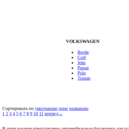
VOLKSWAGEN
Beetle
Golf
Jetta
Passat
Polo
Touran
Сортировать по
умолчанию
цене
названию
1
2
3
4
5
6
7
8
9
10
11
вперед→
В этом разделе представлены автомобильные багажники для ус