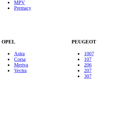
MPV
Premacy
OPEL
PEUGEOT
Astra
1007
Corsa
107
Meriva
206
Vectra
207
307