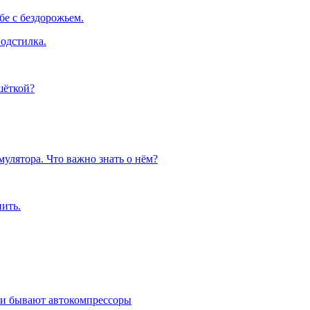
е с бездорожьем.
одстилка.
шёткой?
улятора. Что важно знать о нём?
пить.
ми бывают автокомпрессоры