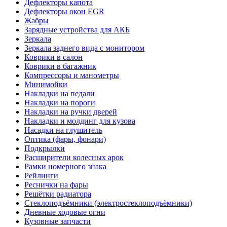
Дефлекторы капота
Дефлекторы окон EGR
Жабры
Зарядные устройства для АКБ
Зеркала
Зеркала заднего вида с монитором
Коврики в салон
Коврики в багажник
Компрессоры и манометры
Минимойки
Накладки на педали
Накладки на пороги
Накладки на ручки дверей
Накладки и молдинг для кузова
Насадки на глушитель
Оптика (фары, фонари)
Подкрылки
Расширители колесных арок
Рамки номерного знака
Рейлинги
Реснички на фары
Решётки радиатора
Стеклоподъёмники (электростеклоподъёмники)
Дневные ходовые огни
Кузовные запчасти