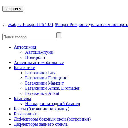
←
Жабры Prosport PS4071
Жабры Prosport с указателем поворо
Автохимия
Автошампуни
Полироли
Антенны автомобильные
Багажники
Багажники Lux
Багажники Галицино
Багажники Мамонт
Багажники Amos, Dromader
Багажники Atlant
Бамперы
Накладки на задний бампер
Боксы (багажник на крышу)
Брызговики
Дефлекторы боковых окон (ветровики)
Дефлекторы заднего стекла