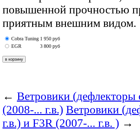
повышенной прочностью пр
приятным внешним видом.
Cobra Tuning
1 950
руб
EGR
3 800
руб
←
Ветровики (дефлекторы 
(2008-... г.в.)
Ветровики (деф
г.в.) и F3R (2007-... г.в. )
→