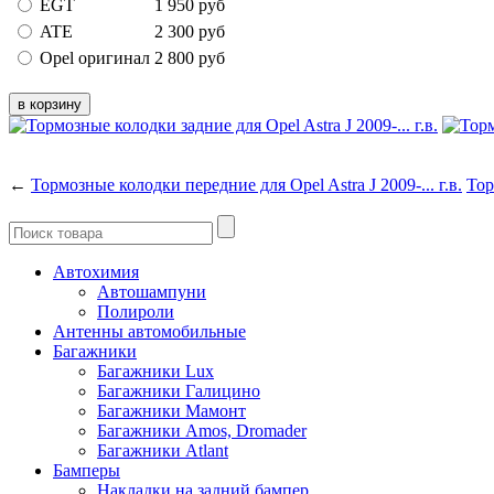
EGT
1 950
руб
ATE
2 300
руб
Opel оригинал
2 800
руб
←
Тормозные колодки передние для Opel Astra J 2009-... г.в.
Тор
Автохимия
Автошампуни
Полироли
Антенны автомобильные
Багажники
Багажники Lux
Багажники Галицино
Багажники Мамонт
Багажники Amos, Dromader
Багажники Atlant
Бамперы
Накладки на задний бампер