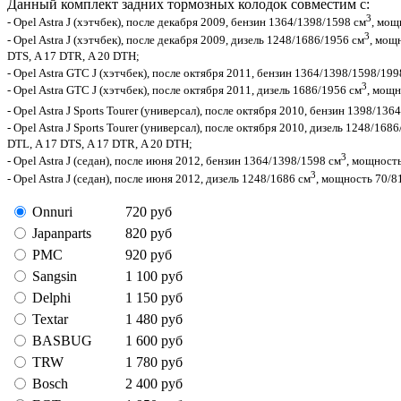
Данный комплект задних тормозных колодок совместим с:
3
- Opel Astra J (хэтчбек), после декабря 2009, бензин 1364/1398/1598 см
, мощ
3
- Opel Astra J (хэтчбек), после декабря 2009, дизель 1248/1686/1956 см
, мощ
DTS, A 17 DTR,
A 20 DTH
;
- Opel Astra GTC J (хэтчбек), после октября 2011, бензин 1364/1398/1598/199
3
- Opel Astra GTC J (хэтчбек), после октября 2011, дизель 1686/1956 см
, мощн
- Opel Astra J Sports Tourer (универсал), после октября 2010, бензин 1398/136
- Opel Astra J Sports Tourer (универсал), после октября 2010, дизель 1248/168
DTL,
A 17 DTS,
A 17 DTR,
A 20 DTH;
3
- Opel Astra J (седан), после июня 2012, бензин 1364/1398/1598 см
, мощность
3
- Opel Astra J (седан), после июня 2012, дизель 1248/1686 см
, мощность 70/81
Onnuri
720
руб
Japanparts
820
руб
PMC
920
руб
Sangsin
1 100
руб
Delphi
1 150
руб
Textar
1 480
руб
BASBUG
1 600
руб
TRW
1 780
руб
Bosch
2 400
руб