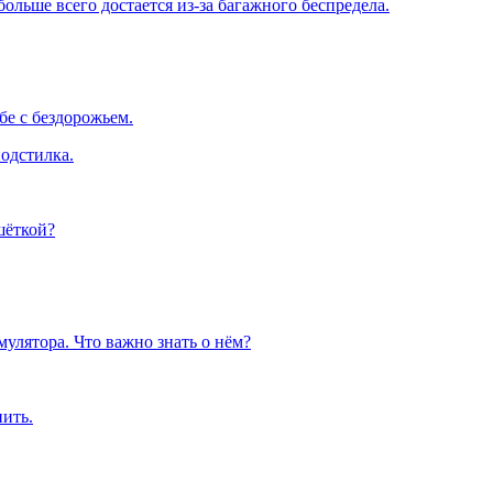
льше всего достается из-за багажного беспредела.
е с бездорожьем.
одстилка.
шёткой?
улятора. Что важно знать о нём?
пить.