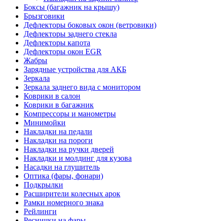
Боксы (багажник на крышу)
Брызговики
Дефлекторы боковых окон (ветровики)
Дефлекторы заднего стекла
Дефлекторы капота
Дефлекторы окон EGR
Жабры
Зарядные устройства для АКБ
Зеркала
Зеркала заднего вида с монитором
Коврики в салон
Коврики в багажник
Компрессоры и манометры
Минимойки
Накладки на педали
Накладки на пороги
Накладки на ручки дверей
Накладки и молдинг для кузова
Насадки на глушитель
Оптика (фары, фонари)
Подкрылки
Расширители колесных арок
Рамки номерного знака
Рейлинги
Реснички на фары