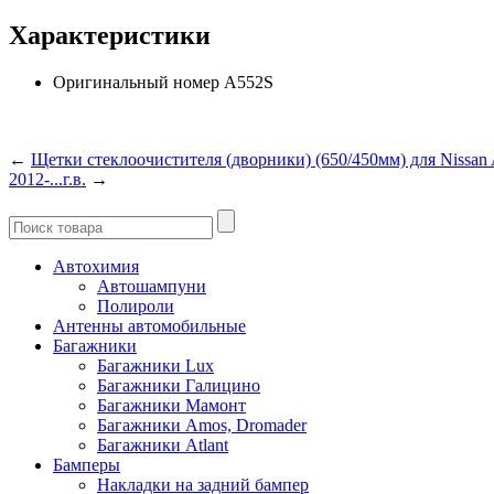
Характеристики
Оригинальный номер
A552S
←
Щетки стеклоочистителя (дворники) (650/450мм) для Nissan A
2012-...г.в.
→
Автохимия
Автошампуни
Полироли
Антенны автомобильные
Багажники
Багажники Lux
Багажники Галицино
Багажники Мамонт
Багажники Amos, Dromader
Багажники Atlant
Бамперы
Накладки на задний бампер