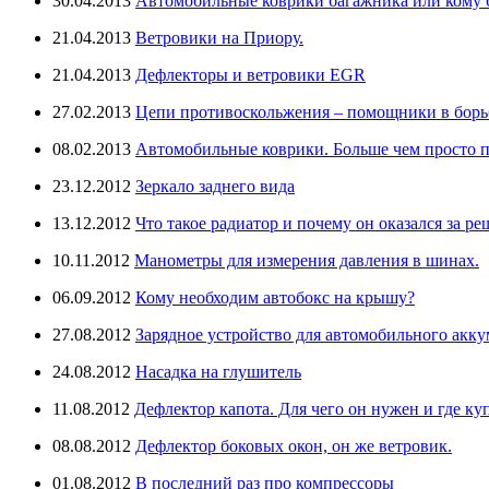
30.04.2013
Автомобильные коврики багажника или кому бо
21.04.2013
Ветровики на Приору.
21.04.2013
Дефлекторы и ветровики EGR
27.02.2013
Цепи противоскольжения – помощники в борьб
08.02.2013
Автомобильные коврики. Больше чем просто п
23.12.2012
Зеркало заднего вида
13.12.2012
Что такое радиатор и почему он оказался за ре
10.11.2012
Манометры для измерения давления в шинах.
06.09.2012
Кому необходим автобокс на крышу?
27.08.2012
Зарядное устройство для автомобильного аккум
24.08.2012
Насадка на глушитель
11.08.2012
Дефлектор капота. Для чего он нужен и где ку
08.08.2012
Дефлектор боковых окон, он же ветровик.
01.08.2012
В последний раз про компрессоры