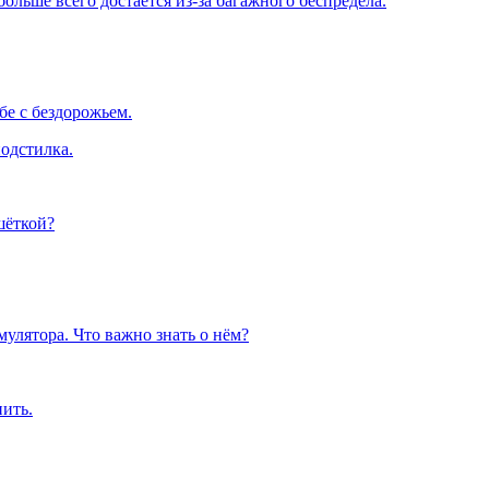
льше всего достается из-за багажного беспредела.
е с бездорожьем.
одстилка.
шёткой?
улятора. Что важно знать о нём?
пить.