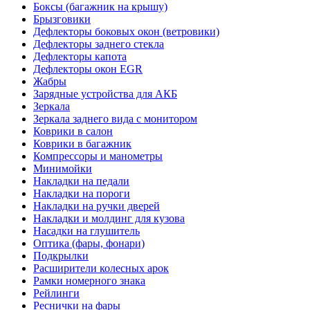
Боксы (багажник на крышу)
Брызговики
Дефлекторы боковых окон (ветровики)
Дефлекторы заднего стекла
Дефлекторы капота
Дефлекторы окон EGR
Жабры
Зарядные устройства для АКБ
Зеркала
Зеркала заднего вида с монитором
Коврики в салон
Коврики в багажник
Компрессоры и манометры
Минимойки
Накладки на педали
Накладки на пороги
Накладки на ручки дверей
Накладки и молдинг для кузова
Насадки на глушитель
Оптика (фары, фонари)
Подкрылки
Расширители колесных арок
Рамки номерного знака
Рейлинги
Реснички на фары