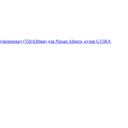
(дворники) (550/430мм) для Nissan Almera, кузов G15RA