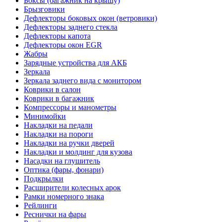
Боксы (багажник на крышу)
Брызговики
Дефлекторы боковых окон (ветровики)
Дефлекторы заднего стекла
Дефлекторы капота
Дефлекторы окон EGR
Жабры
Зарядные устройства для АКБ
Зеркала
Зеркала заднего вида с монитором
Коврики в салон
Коврики в багажник
Компрессоры и манометры
Минимойки
Накладки на педали
Накладки на пороги
Накладки на ручки дверей
Накладки и молдинг для кузова
Насадки на глушитель
Оптика (фары, фонари)
Подкрылки
Расширители колесных арок
Рамки номерного знака
Рейлинги
Реснички на фары