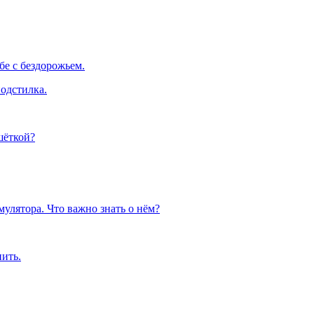
е с бездорожьем.
одстилка.
шёткой?
улятора. Что важно знать о нём?
пить.