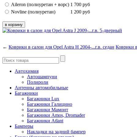
Aileron (полиуретан + ворс)
1 700
руб
Novline (полиуретан)
1 200
руб
←
Коврики в салон для Opel Astra H 2004-...г.в. седан
Коврики в 
Автохимия
Автошампуни
Полироли
Антенны автомобильные
Багажники
Багажники Lux
Багажники Галицино
Багажники Мамонт
Багажники Amos, Dromader
Багажники Atlant
Бамперы
Накладки на задний бампер