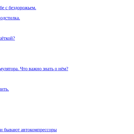
е с бездорожьем.
одстилка.
шёткой?
улятора. Что важно знать о нём?
пить.
ми бывают автокомпрессоры