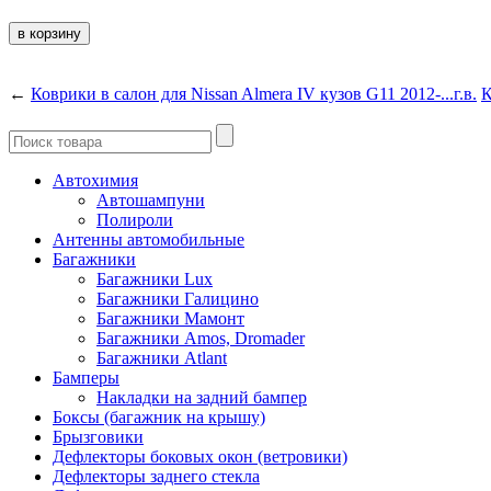
←
Коврики в салон для Nissan Almera IV кузов G11 2012-...г.в.
К
Автохимия
Автошампуни
Полироли
Антенны автомобильные
Багажники
Багажники Lux
Багажники Галицино
Багажники Мамонт
Багажники Amos, Dromader
Багажники Atlant
Бамперы
Накладки на задний бампер
Боксы (багажник на крышу)
Брызговики
Дефлекторы боковых окон (ветровики)
Дефлекторы заднего стекла