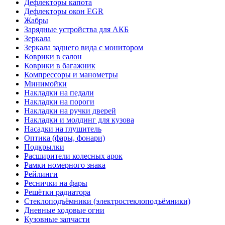
Дефлекторы капота
Дефлекторы окон EGR
Жабры
Зарядные устройства для АКБ
Зеркала
Зеркала заднего вида с монитором
Коврики в салон
Коврики в багажник
Компрессоры и манометры
Минимойки
Накладки на педали
Накладки на пороги
Накладки на ручки дверей
Накладки и молдинг для кузова
Насадки на глушитель
Оптика (фары, фонари)
Подкрылки
Расширители колесных арок
Рамки номерного знака
Рейлинги
Реснички на фары
Решётки радиатора
Стеклоподъёмники (электростеклоподъёмники)
Дневные ходовые огни
Кузовные запчасти