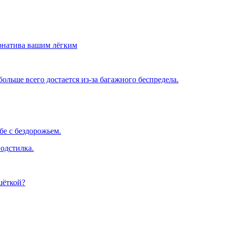
рнатива вашим лёгким
льше всего достается из-за багажного беспредела.
е с бездорожьем.
одстилка.
шёткой?