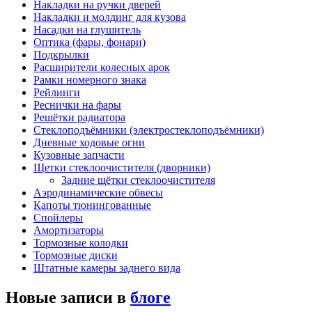
Накладки на ручки дверей
Накладки и молдинг для кузова
Насадки на глушитель
Оптика (фары, фонари)
Подкрылки
Расширители колесных арок
Рамки номерного знака
Рейлинги
Реснички на фары
Решётки радиатора
Стеклоподъёмники (электростеклоподъёмники)
Дневные ходовые огни
Кузовные запчасти
Щетки стеклоочистителя (дворники)
Задние щётки стеклоочистителя
Аэродинамические обвесы
Капоты тюнингованные
Спойлеры
Амортизаторы
Тормозные колодки
Тормозные диски
Штатные камеры заднего вида
Новые записи в
блоге