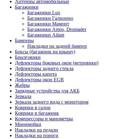
Антенны автомобильные
Багажники
Багажники Lux
Багажники Галицино
Багажники Мамонт
Багажники Amos, Dromader
Багажники Atlant
Бамперы
Накладки на задний бампер
Боксы (багажник на крышу)
Брызговики
Дефлекторы боковых окон (ветровики)
Дефлекторы заднего стекла
Дефлекторы капота
Дефлекторы окон EGR
Жабры
Зарядные устройства для АКБ
Зеркала
Зеркала заднего вида с монитором
Коврики в салон
Коврики в багажник
Компрессоры и манометры
Минимойки
Накладки на педали
Накладки на пороги