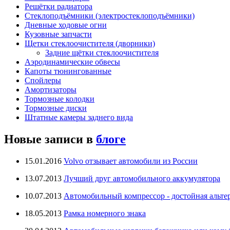
Решётки радиатора
Стеклоподъёмники (электростеклоподъёмники)
Дневные ходовые огни
Кузовные запчасти
Щетки стеклоочистителя (дворники)
Задние щётки стеклоочистителя
Аэродинамические обвесы
Капоты тюнингованные
Спойлеры
Амортизаторы
Тормозные колодки
Тормозные диски
Штатные камеры заднего вида
Новые записи в
блоге
15.01.2016
Volvo отзывает автомобили из России
13.07.2013
Лучший друг автомобильного аккумулятора
10.07.2013
Автомобильный компрессор - достойная альте
18.05.2013
Рамка номерного знака