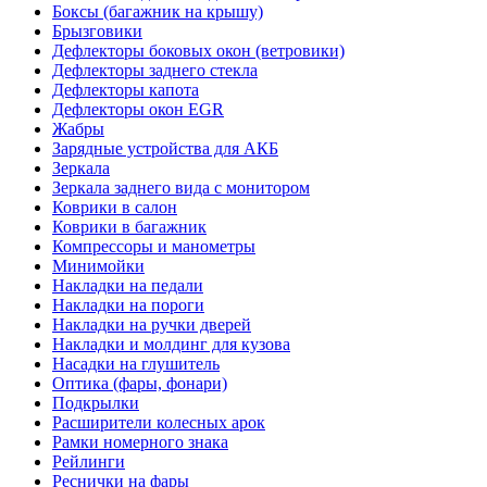
Боксы (багажник на крышу)
Брызговики
Дефлекторы боковых окон (ветровики)
Дефлекторы заднего стекла
Дефлекторы капота
Дефлекторы окон EGR
Жабры
Зарядные устройства для АКБ
Зеркала
Зеркала заднего вида с монитором
Коврики в салон
Коврики в багажник
Компрессоры и манометры
Минимойки
Накладки на педали
Накладки на пороги
Накладки на ручки дверей
Накладки и молдинг для кузова
Насадки на глушитель
Оптика (фары, фонари)
Подкрылки
Расширители колесных арок
Рамки номерного знака
Рейлинги
Реснички на фары