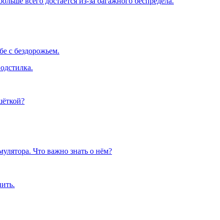
льше всего достается из-за багажного беспредела.
е с бездорожьем.
одстилка.
шёткой?
улятора. Что важно знать о нём?
пить.