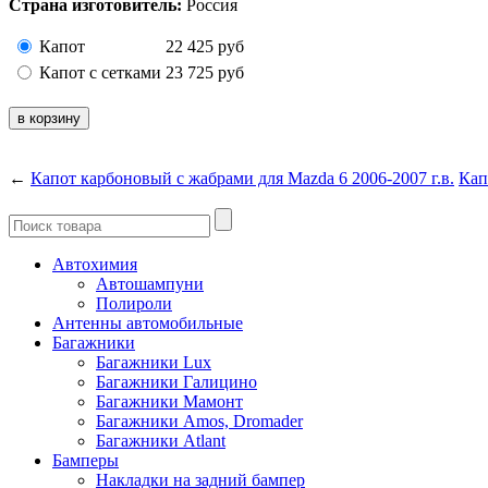
Страна изготовитель:
Россия
Капот
22 425
руб
Капот с сетками
23 725
руб
←
Капот карбоновый с жабрами для Mazda 6 2006-2007 г.в.
Кап
Автохимия
Автошампуни
Полироли
Антенны автомобильные
Багажники
Багажники Lux
Багажники Галицино
Багажники Мамонт
Багажники Amos, Dromader
Багажники Atlant
Бамперы
Накладки на задний бампер