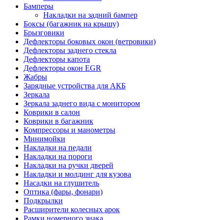
Бамперы
Накладки на задний бампер
Боксы (багажник на крышу)
Брызговики
Дефлекторы боковых окон (ветровики)
Дефлекторы заднего стекла
Дефлекторы капота
Дефлекторы окон EGR
Жабры
Зарядные устройства для АКБ
Зеркала
Зеркала заднего вида с монитором
Коврики в салон
Коврики в багажник
Компрессоры и манометры
Минимойки
Накладки на педали
Накладки на пороги
Накладки на ручки дверей
Накладки и молдинг для кузова
Насадки на глушитель
Оптика (фары, фонари)
Подкрылки
Расширители колесных арок
Рамки номерного знака