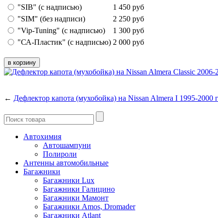
"SIB" (с надписью)
1 450
руб
"SIM" (без надписи)
2 250
руб
"Vip-Tuning" (с надписью)
1 300
руб
"СА-Пластик" (с надписью)
2 000
руб
←
Дефлектор капота (мухобойка) на Nissan Almera I 1995-2000 г
Автохимия
Автошампуни
Полироли
Антенны автомобильные
Багажники
Багажники Lux
Багажники Галицино
Багажники Мамонт
Багажники Amos, Dromader
Багажники Atlant