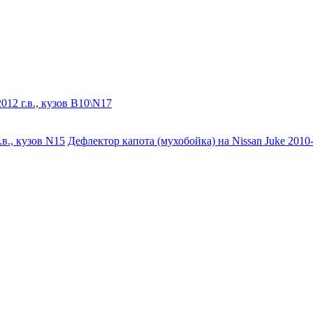
.в., кузов N15
Дефлектор капота (мухобойка) на Nissan Juke 2010-..