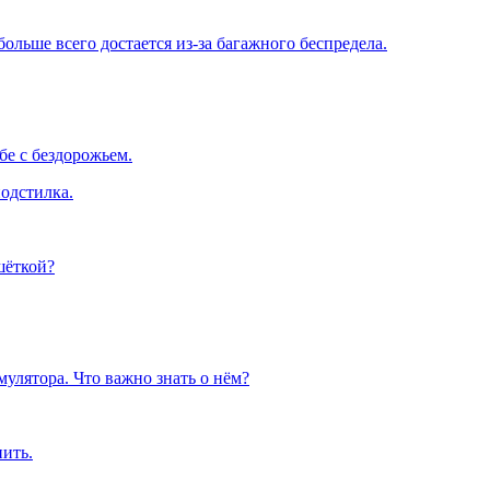
льше всего достается из-за багажного беспредела.
е с бездорожьем.
одстилка.
шёткой?
улятора. Что важно знать о нём?
пить.