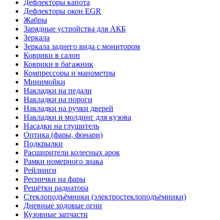
Дефлекторы капота
Дефлекторы окон EGR
Жабры
Зарядные устройства для АКБ
Зеркала
Зеркала заднего вида с монитором
Коврики в салон
Коврики в багажник
Компрессоры и манометры
Минимойки
Накладки на педали
Накладки на пороги
Накладки на ручки дверей
Накладки и молдинг для кузова
Насадки на глушитель
Оптика (фары, фонари)
Подкрылки
Расширители колесных арок
Рамки номерного знака
Рейлинги
Реснички на фары
Решётки радиатора
Стеклоподъёмники (электростеклоподъёмники)
Дневные ходовые огни
Кузовные запчасти