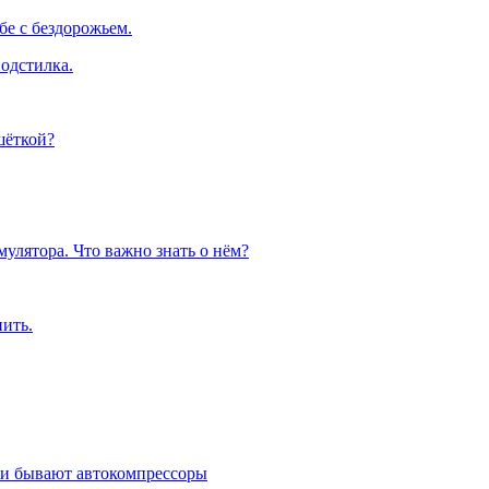
е с бездорожьем.
одстилка.
шёткой?
улятора. Что важно знать о нём?
пить.
ми бывают автокомпрессоры