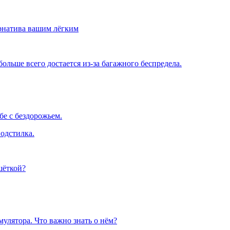
рнатива вашим лёгким
льше всего достается из-за багажного беспредела.
е с бездорожьем.
одстилка.
шёткой?
улятора. Что важно знать о нём?