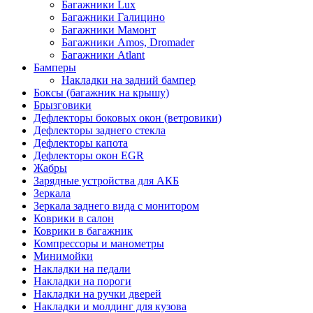
Багажники Lux
Багажники Галицино
Багажники Мамонт
Багажники Amos, Dromader
Багажники Atlant
Бамперы
Накладки на задний бампер
Боксы (багажник на крышу)
Брызговики
Дефлекторы боковых окон (ветровики)
Дефлекторы заднего стекла
Дефлекторы капота
Дефлекторы окон EGR
Жабры
Зарядные устройства для АКБ
Зеркала
Зеркала заднего вида с монитором
Коврики в салон
Коврики в багажник
Компрессоры и манометры
Минимойки
Накладки на педали
Накладки на пороги
Накладки на ручки дверей
Накладки и молдинг для кузова