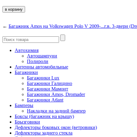
←
Багажник Amos на Volkswagen Polo V 2009-...г.в. 3-двери (Dr
Автохимия
Автошампуни
Полироли
Антенны автомобильные
Багажники
Багажники Lux
Багажники Галицино
Багажники Мамонт
Багажники Amos, Dromader
Багажники Atlant
Бамперы
Накладки на задний бампер
Боксы (багажник на крышу)
Брызговики
Дефлекторы боковых окон (ветровики)
Дефлекторы заднего стекла