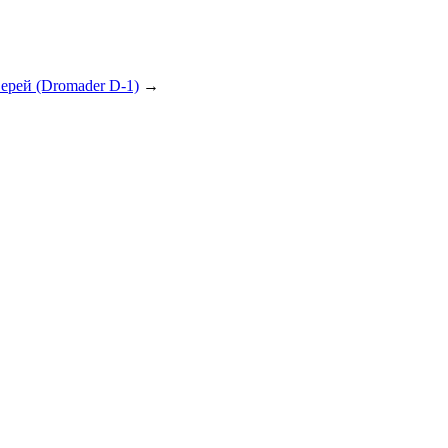
верей (Dromader D-1)
→