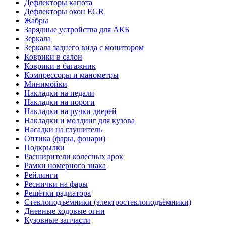
Дефлекторы капота
Дефлекторы окон EGR
Жабры
Зарядные устройства для АКБ
Зеркала
Зеркала заднего вида с монитором
Коврики в салон
Коврики в багажник
Компрессоры и манометры
Минимойки
Накладки на педали
Накладки на пороги
Накладки на ручки дверей
Накладки и молдинг для кузова
Насадки на глушитель
Оптика (фары, фонари)
Подкрылки
Расширители колесных арок
Рамки номерного знака
Рейлинги
Реснички на фары
Решётки радиатора
Стеклоподъёмники (электростеклоподъёмники)
Дневные ходовые огни
Кузовные запчасти