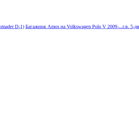
omader D-1)
Багажник Amos на Volkswagen Polo V 2009-...г.в. 5-д