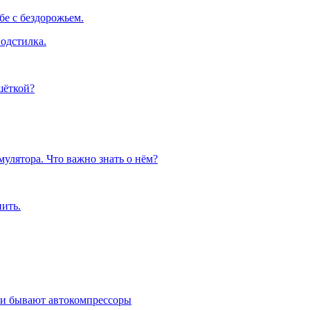
е с бездорожьем.
одстилка.
шёткой?
улятора. Что важно знать о нём?
пить.
ми бывают автокомпрессоры