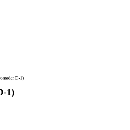
romader D-1)
D-1)