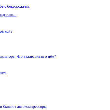
е с бездорожьем.
одстилка.
шёткой?
улятора. Что важно знать о нём?
пить.
ми бывают автокомпрессоры