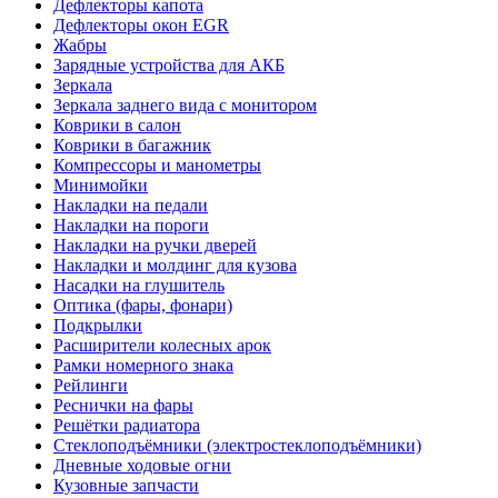
Дефлекторы капота
Дефлекторы окон EGR
Жабры
Зарядные устройства для АКБ
Зеркала
Зеркала заднего вида с монитором
Коврики в салон
Коврики в багажник
Компрессоры и манометры
Минимойки
Накладки на педали
Накладки на пороги
Накладки на ручки дверей
Накладки и молдинг для кузова
Насадки на глушитель
Оптика (фары, фонари)
Подкрылки
Расширители колесных арок
Рамки номерного знака
Рейлинги
Реснички на фары
Решётки радиатора
Стеклоподъёмники (электростеклоподъёмники)
Дневные ходовые огни
Кузовные запчасти