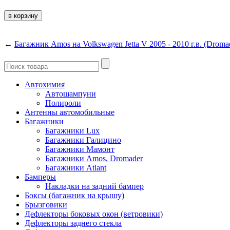
←
Багажник Amos на Volkswagen Jetta V 2005 - 2010 г.в. (Droma
Автохимия
Автошампуни
Полироли
Антенны автомобильные
Багажники
Багажники Lux
Багажники Галицино
Багажники Мамонт
Багажники Amos, Dromader
Багажники Atlant
Бамперы
Накладки на задний бампер
Боксы (багажник на крышу)
Брызговики
Дефлекторы боковых окон (ветровики)
Дефлекторы заднего стекла