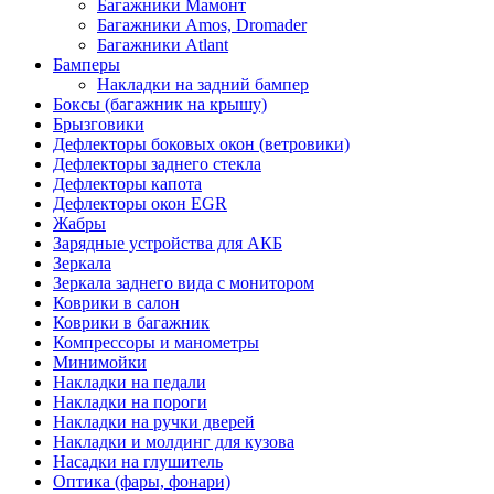
Багажники Мамонт
Багажники Amos, Dromader
Багажники Atlant
Бамперы
Накладки на задний бампер
Боксы (багажник на крышу)
Брызговики
Дефлекторы боковых окон (ветровики)
Дефлекторы заднего стекла
Дефлекторы капота
Дефлекторы окон EGR
Жабры
Зарядные устройства для АКБ
Зеркала
Зеркала заднего вида с монитором
Коврики в салон
Коврики в багажник
Компрессоры и манометры
Минимойки
Накладки на педали
Накладки на пороги
Накладки на ручки дверей
Накладки и молдинг для кузова
Насадки на глушитель
Оптика (фары, фонари)