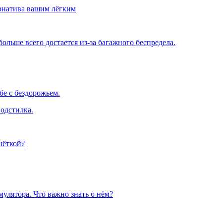
рнатива вашим лёгким
льше всего достается из-за багажного беспредела.
е с бездорожьем.
одстилка.
шёткой?
улятора. Что важно знать о нём?