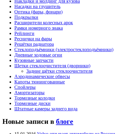
Накладки и молдинг для кузова
Насадки на глушитель
Оптика (фары, фонари)
Подкрылки
Расширители колесных арок
Рамки номерного знака
Рейлинги
Реснички на фары
Решётки радиатора
Стеклоподъёмники (электростеклоподъёмники)
Дневные ходовые огни
Кузовные запчасти
Щетки стеклоочистителя (дворники)
Задние щётки стеклоочистителя
Аэродинамические обвесы
Капоты тюнингованные
Спойлеры
Амортизаторы
Тормозные колодки
Тормозные диски
Штатные камеры заднего вида
Новые записи в
блоге
15.01.2016
Volvo отзывает автомобили из России