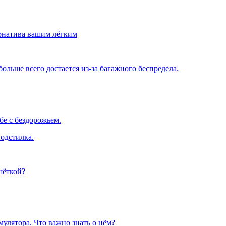
рнатива вашим лёгким
льше всего достается из-за багажного беспредела.
е с бездорожьем.
одстилка.
шёткой?
улятора. Что важно знать о нём?