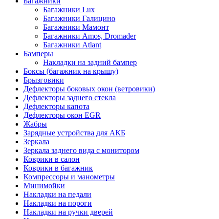
Багажники
Багажники Lux
Багажники Галицино
Багажники Мамонт
Багажники Amos, Dromader
Багажники Atlant
Бамперы
Накладки на задний бампер
Боксы (багажник на крышу)
Брызговики
Дефлекторы боковых окон (ветровики)
Дефлекторы заднего стекла
Дефлекторы капота
Дефлекторы окон EGR
Жабры
Зарядные устройства для АКБ
Зеркала
Зеркала заднего вида с монитором
Коврики в салон
Коврики в багажник
Компрессоры и манометры
Минимойки
Накладки на педали
Накладки на пороги
Накладки на ручки дверей