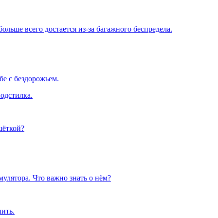
льше всего достается из-за багажного беспредела.
е с бездорожьем.
одстилка.
шёткой?
улятора. Что важно знать о нём?
пить.