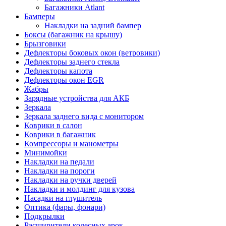
Багажники Atlant
Бамперы
Накладки на задний бампер
Боксы (багажник на крышу)
Брызговики
Дефлекторы боковых окон (ветровики)
Дефлекторы заднего стекла
Дефлекторы капота
Дефлекторы окон EGR
Жабры
Зарядные устройства для АКБ
Зеркала
Зеркала заднего вида с монитором
Коврики в салон
Коврики в багажник
Компрессоры и манометры
Минимойки
Накладки на педали
Накладки на пороги
Накладки на ручки дверей
Накладки и молдинг для кузова
Насадки на глушитель
Оптика (фары, фонари)
Подкрылки
Расширители колесных арок