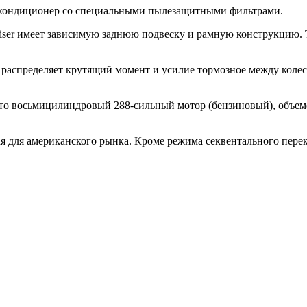
ый кондиционер со специальными пылезащитными фильтрами.
iser имеет зависимую заднюю подвеску и рамную конструкцию. Т
 распределяет крутящий момент и усилие тормозное между колес
 это восьмицилиндровый 288-сильный мотор (бензиновый), объемо
ная для американского рынка. Кроме режима секвентального пере