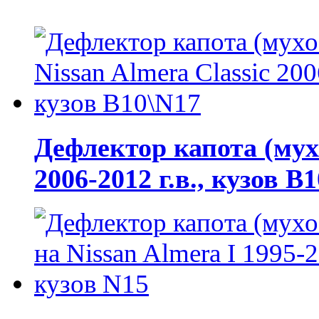
Дефлектор капота (мухо
2006-2012 г.в., кузов B