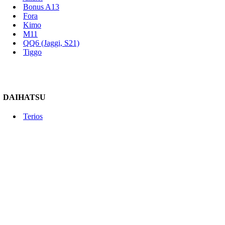
Bonus A13
Fora
Kimo
M11
QQ6 (Jaggi, S21)
Tiggo
DAIHATSU
Terios