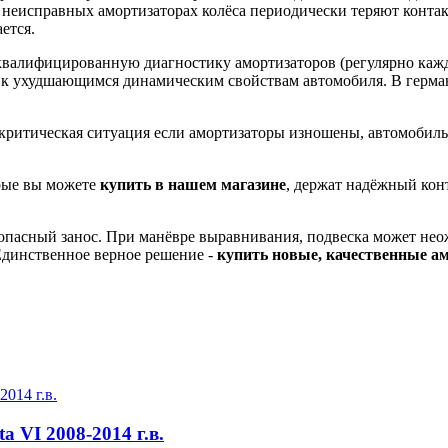
 неисправных амортизаторах колёса периодически теряют конта
ется.
 квалифицированную диагностику амортизаторов (регулярно каж
те к ухудшающимся динамическим свойствам автомобиля. В герм
критическая ситуация если амортизаторы изношены, автомобиль 
орые вы можете
купить в нашем магазине
, держат надёжный кон
 опасный занос. При манёвре выравнивания, подвеска может не
Единственное верное решение -
купить новые, качественные а
a VI 2008-2014 г.в.