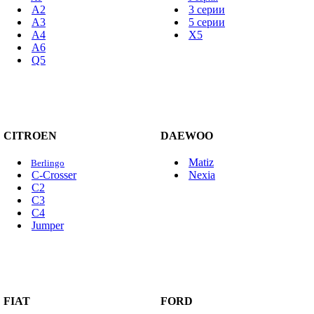
A2
3 серии
A3
5 серии
A4
X5
A6
Q5
CITROEN
DAEWOO
Matiz
Berlingo
C-Crosser
Nexia
C2
C3
C4
Jumper
FIAT
FORD