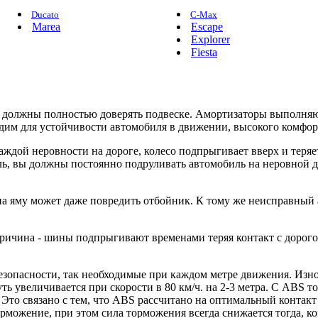
Ducato
C-Max
Marea
Escape
Explorer
Fiesta
ы должны полностью доверять подвеске. Амортизаторы выполня
дим для устойчивости автомобиля в движении, высокого комфор
аждой неровности на дороге, колесо подпрыгивает вверх и тер
ь, вы должны постоянно подруливать автомобиль на неровной до
яму может даже повредить отбойник. К тому же неисправный ам
ичина - шины подпрыгивают временами теряя контакт с дорогой
езопасности, так необходимые при каждом метре движения. Изн
ь увеличивается при скорости в 80 км/ч. на 2-3 метра. С ABS т
. Это связано с тем, что ABS рассчитано на оптимальный контакт
можение, при этом сила торможения всегда снижается тогда, ко