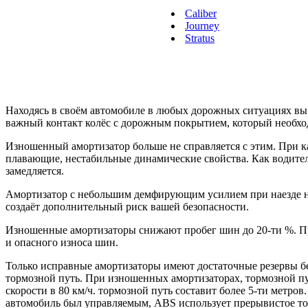
Caliber
Journey
Stratus
Находясь в своём автомобиле в любых дорожных ситуациях в
важный контакт колёс с дорожным покрытием, который необхо
Изношенный амортизатор больше не справляется с этим. При к
плавающие, нестабильные динамические свойства. Как водител
замедляется.
Амортизатор с небольшим демфирующим усилием при наезде на 
создаёт дополнительный риск вашей безопасности.
Изношенные амортизаторы снижают пробег шин до 20-ти %. Пр
и опасного износа шин.
Только исправные амортизаторы имеют достаточные резервы б
тормозной путь. При изношенных амортизаторах, тормозной пут
скорости в 80 км/ч. тормозной путь составит более 5-ти метров
автомобиль был управляемым, ABS использует прерывистое тор