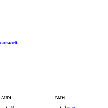
AUDI
BMW
A1
1 серии