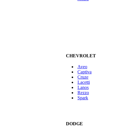
CHEVROLET
Aveo
Captiva
Cruze
Lacetti
Lanos
Rezzo
Spark
DODGE