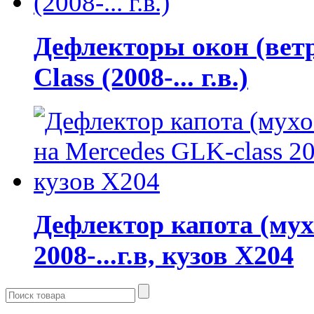
Дефлекторы окон (вет
Class (2008-... г.в.)
Дефлектор капота (мух
2008-...г.в, кузов X204