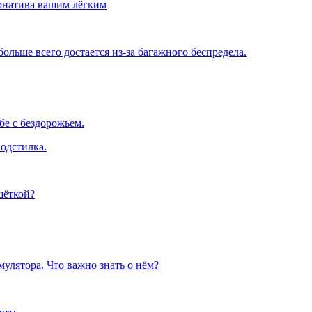
рнатива вашим лёгким
льше всего достается из-за багажного беспредела.
е с бездорожьем.
одстилка.
шёткой?
улятора. Что важно знать о нём?