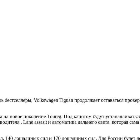
шь бестселлеры, Volkswagen Tiguan продолжает оставаться прове
а на новое поколение Toureg. Под капотом будут устанавливать
одителя , Lane assasit и автоматика дальнего света, которая сам
, 140 лошадиных сил и 170 лошадиных сил. Для России будет дос