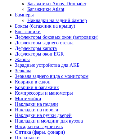
Багажники Amos, Dromader
Багажники Atlant
Бамперы
Накладки на задний бампер
Боксы (багажник на крышу)
Брызговики
Дефлекторы боковых окон (ветровики)
Дефлекторы заднего стекла
Дефлекторы капота
Дефлекторы окон EGR
Жабры
Зарядные устройства для АКБ
Зеркала
Зеркала заднего вида с монитором
Коврики в салон
Коврики в багажник
Компрессоры и манометры
Минимойки
Накладки на педали
Накладки на пороги
Накладки на ручки дверей
Накладки и молдинг для кузова
Насадки на глушитель
Оптика (фары, фонари)
Подкрылки