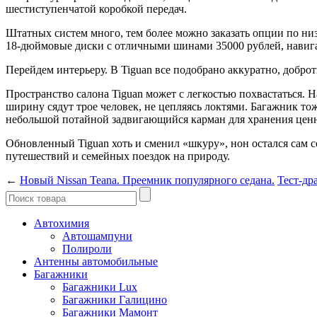
шестиступенчатой коробкой передач.
Штатных систем много, тем более можно заказать опции по ни
18-дюймовые диски с отличными шинами 35000 рублей, навигац
Перейдем интерьеру. В Tiguan все подобрано аккуратно, доброт
Пространство салона Tiguan может с легкостью похвастаться. Н
ширину сядут трое человек, не цепляясь локтями. Багажник то
небольшой потайной задвигающийся карман для хранения цен
Обновленный Tiguan хоть и сменил «шкуру», нон остался сам
путешествий и семейных поездок на природу.
←
Новый Nissan Teana. Преемник популярного седана.
Тест-др
Автохимия
Автошампуни
Полироли
Антенны автомобильные
Багажники
Багажники Lux
Багажники Галицино
Багажники Мамонт